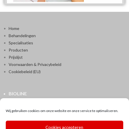
Home
Behandelingen
Specialisaties
Producten
Prijslijst
Voorwaarden & Privacybeleid
Cookiebeleid (EU)
BIOLINE
Ranstsesteenweg 154
2520 Ranst
Wij gebruiken cookies om onze website en onze service te optimaliseren.
0496/80.17.38
instituutbioline@pandora.be
Cookies accepteren