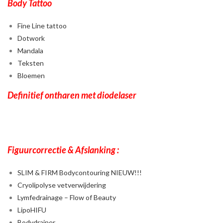
Body Tattoo
Fine Line tattoo
Dotwork
Mandala
Teksten
Bloemen
Def
initief ontharen
met diodelaser
Figuurcorrectie & Afslanking :
SLIM & FIRM Bodycontouring NIEUW!!!
Cryolipolyse vetverwijdering
Lymfedrainage – Flow of Beauty
LipoHIFU
Bodydrainer