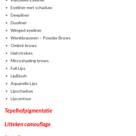
Eyeliner met schaduw
Deepliner
Duoliner
Winged eyeliner
Wenkbrauwen – Powder Brows
Ombré brows
Hairstrokes
Microshading brows
Full Lips
LipBlush
Aquarelle Lips
Lipschaduw
Lipcontour
Tepelhofpigmentatie
Litteken camouflage