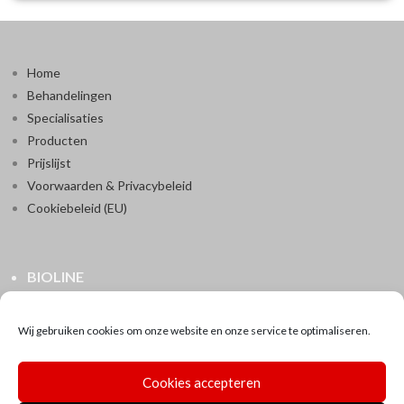
Home
Behandelingen
Specialisaties
Producten
Prijslijst
Voorwaarden & Privacybeleid
Cookiebeleid (EU)
BIOLINE
Ranstsesteenweg 154
2520 Ranst
Wij gebruiken cookies om onze website en onze service te optimaliseren.
0496/80.17.38
instituutbioline@pandora.be
Cookies accepteren
BTW BE0525 516 207