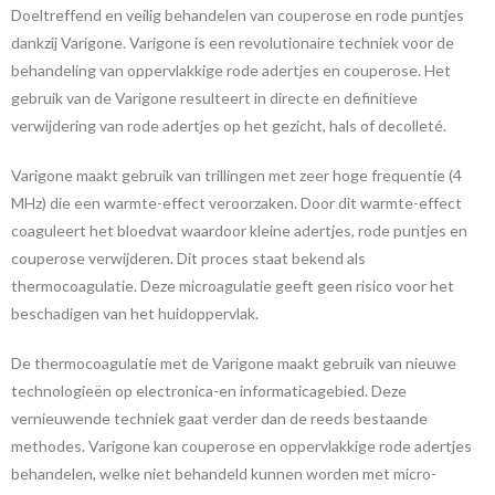
Doeltreffend en veilig behandelen van couperose en rode puntjes
dankzij Varigone. Varigone is een revolutionaire techniek voor de
behandeling van oppervlakkige rode adertjes en couperose. Het
gebruik van de Varigone resulteert in directe en definitieve
verwijdering van rode adertjes op het gezicht, hals of decolleté.
Varigone maakt gebruik van trillingen met zeer hoge frequentie (4
MHz) die een warmte-effect veroorzaken. Door dit warmte-effect
coaguleert het bloedvat waardoor kleine adertjes, rode puntjes en
couperose verwijderen. Dit proces staat bekend als
thermocoagulatie. Deze microagulatie geeft geen risico voor het
beschadigen van het huidoppervlak.
De thermocoagulatie met de Varigone maakt gebruik van nieuwe
technologieën op electronica-en informaticagebied. Deze
vernieuwende techniek gaat verder dan de reeds bestaande
methodes. Varigone kan couperose en oppervlakkige rode adertjes
behandelen, welke niet behandeld kunnen worden met micro-