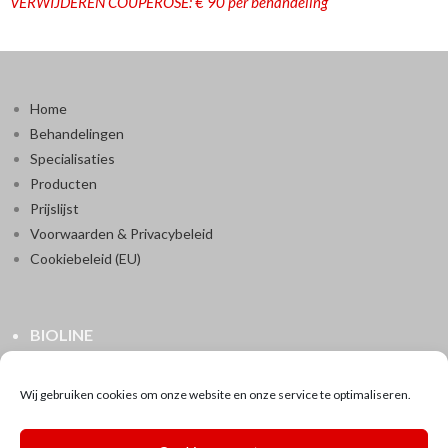
VERWIJDEREN COUPEROSE: € 90 per behandeling
Home
Behandelingen
Specialisaties
Producten
Prijslijst
Voorwaarden & Privacybeleid
Cookiebeleid (EU)
BIOLINE
Ranstsesteenweg 154
2520 Ranst
Wij gebruiken cookies om onze website en onze service te optimaliseren.
0496/80.17.38
instituutbioline@pandora.be