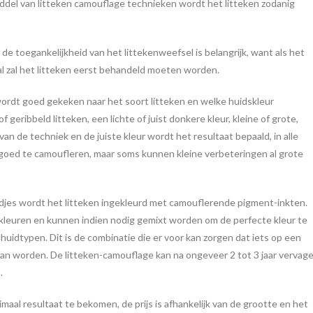
ddel van litteken camouflage technieken wordt het litteken zodanig
de toegankelijkheid van het littekenweefsel is belangrijk, want als het
eval zal het litteken eerst behandeld moeten worden.
rdt goed gekeken naar het soort litteken en welke huidskleur
eribbeld litteken, een lichte of juist donkere kleur, kleine of grote,
 van de techniek en de juiste kleur wordt het resultaat bepaald, in alle
jn goed te camoufleren, maar soms kunnen kleine verbeteringen al grote
ldjes wordt het litteken ingekleurd met camouflerende pigment-inkten.
 kleuren en kunnen indien nodig gemixt worden om de perfecte kleur te
e huidtypen. Dit is de combinatie die er voor kan zorgen dat iets op een
kan worden.
De litteken-camouflage kan na ongeveer 2 tot 3 jaar vervag
n.
al resultaat te bekomen, de prijs is afhankelijk van de grootte en het