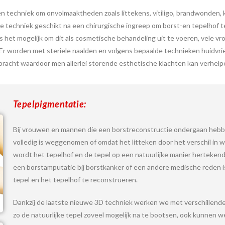
n techniek om onvolmaaktheden zoals littekens, vitiligo, brandwonden, k
e techniek geschikt na een chirurgische ingreep om borst-en tepelhof t
s het mogelijk om dit als cosmetische behandeling uit te voeren, vele v
m. Er worden met steriele naalden en volgens bepaalde technieken
huidvri
bracht waardoor men
allerlei
storende
esthetische
klachten kan verhelp
Tepelpigmentatie:
Bij vrouwen en mannen die een borstreconstructie ondergaan hebbe
volledig is weggenomen of omdat het litteken door het verschil in we
wordt het tepelhof en de tepel op een natuurlijke manier hertekend
een borstamputatie bij borstkanker of een andere medische reden i
tepel en het tepelhof te reconstrueren.
Dankzij de laatste nieuwe 3D techniek werken we met verschillen
zo de natuurlijke tepel zoveel mogelijk na te bootsen, ook kunnen w