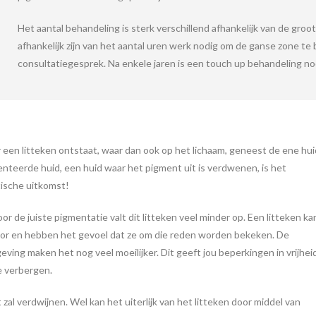
Het aantal
behandeling
is sterk verschillend afhankelijk van de groo
afhankelijk zijn van het aantal uren werk nodig om de ganse zone t
consultatiegesprek. Na enkele jaren is een touch up behandeling nod
 een litteken ontstaat, waar dan ook op het lichaam, geneest de ene hui
nteerde huid, een huid waar het pigment uit is verdwenen, is het
ische uitkomst!
oor de juiste pigmentatie valt dit litteken veel minder op. Een litteken ka
oor en hebben het gevoel dat ze om die reden worden bekeken. De
ng maken het nog veel moeilijker. Dit geeft jou beperkingen in vrijheid
e verbergen.
 zal verdwijnen. Wel kan het uiterlijk van het litteken door middel van