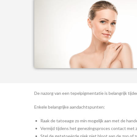
De nazorg van een tepelpigmentatie is belangrijk tijd
Enkele belangrijke aandachtspunten:
Raak de tatoeage zo min mogelijk aan met de hand
Vermijd tijdens het genezingsproces contact met
Stel de getatoeërde plek niet bloot aan de zon of 