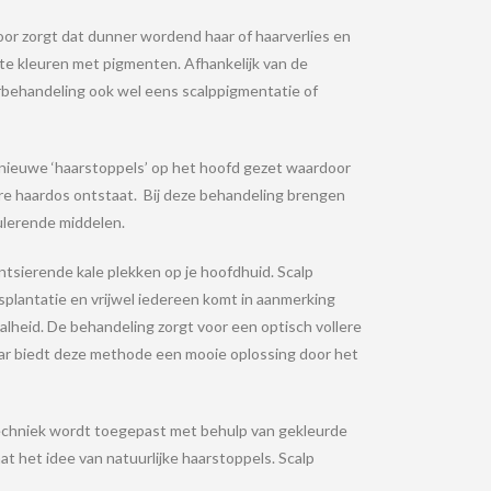
oor zorgt dat dunner wordend haar of haarverlies en
 te kleuren met pigmenten.
Afhankelijk van de
rbehandeling ook wel eens scalppigmentatie of
ieuwe ‘haarstoppels’ op het hoofd gezet waardoor
ere haardos ontstaat.
Bij deze behandeling brengen
ulerende middelen.
ntsierende kale plekken op je hoofdhuid. Scalp
splantatie en vrijwel iedereen komt in aanmerking
alheid. De behandeling zorgt voor een optisch vollere
 haar biedt deze methode een mooie oplossing door het
 techniek wordt toegepast met behulp van gekleurde
t het idee van natuurlijke haarstoppels. Scalp