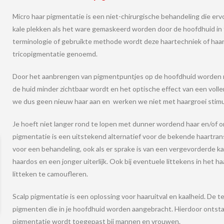
Micro haar pigmentatie
is een
niet-chirurgische behandeling
die erv
kale plekken als het ware gemaskeerd worden
door de hoofdhuid in
terminologie of gebruikte methode wordt deze haartechniek of haa
tricopigmentatie genoemd.
Door het aanbrengen van pigmentpuntjes op de hoofdhuid worden n
de huid minder zichtbaar wordt en het optische effect van een voll
we dus geen nieuw haar aan en werken we niet met haargroei stim
Je hoeft niet langer rond te lopen met dunner wordend haar en/of o
pigmentatie is een uitstekend alternatief voor de bekende haartran
voor een behandeling, ook als er sprake is van een vergevorderde ka
haardos en een jonger uiterlijk. Ook bij eventuele littekens in het
litteken te camoufleren.
Scalp pigmentatie is een oplossing voor haaruitval en kaalheid. De
pigmenten die in je hoofdhuid worden aangebracht. Hierdoor ontstaa
pigmentatie wordt toegepast bij mannen en vrouwen.