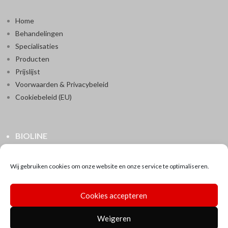
Home
Behandelingen
Specialisaties
Producten
Prijslijst
Voorwaarden & Privacybeleid
Cookiebeleid (EU)
BIOLINE
Ranstsesteenweg 154
2520 Ranst
Wij gebruiken cookies om onze website en onze service te optimaliseren.
0496/80.17.38
instituutbioline@pandora.be
Cookies accepteren
BTW BE0525 516 207
Weigeren