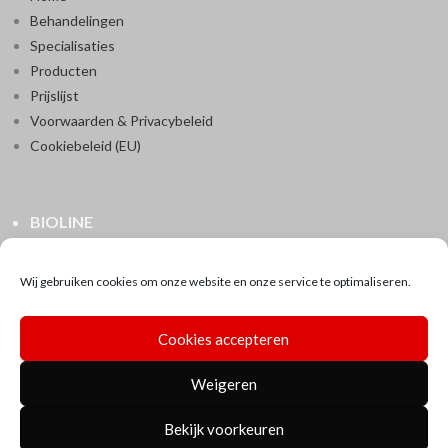
Behandelingen
Specialisaties
Producten
Prijslijst
Voorwaarden & Privacybeleid
Cookiebeleid (EU)
BIOLINE
Ranstsesteenweg 154
2520 Ranst
Wij gebruiken cookies om onze website en onze service te optimaliseren.
0496/80.17.38
instituutbioline@pandora.be
Cookies accepteren
BTW BE0525 516 207
Weigeren
Bekijk voorkeuren